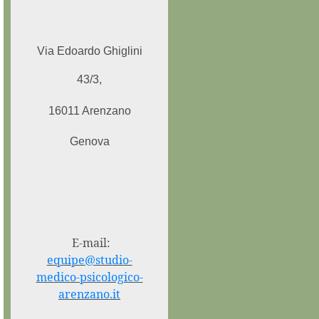
Via Edoardo Ghiglini
43/3,
16011 Arenzano
Genova
E-mail:
equipe@studio-
medico-psicologico-
arenzano.it