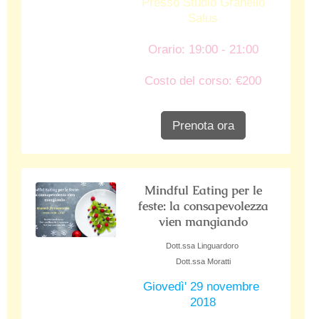
Presso Studio Granello
Salus
Orario: 19:00 - 21:00
Costo del corso: €200
Prenota ora
Mindful Eating per le
feste: la consapevolezza
vien mangiando
Dott.ssa Linguardoro
Dott.ssa Moratti
Giovedì' 29 novembre
2018