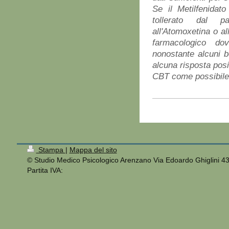
Se il Metilfenidat
tollerato dal pa
all'Atomoxetina o a
farmacologico dov
nonostante alcuni 
alcuna risposta posi
CBT come possibile
Stampa
|
Mappa del sito
© Studio Medico Psicologico Arenzano Via Edoardo Ghiglini 
Partita IVA: