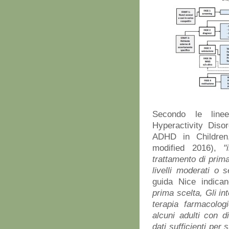
Secondo le linee
Hyperactivity Dis
ADHD in Children
modified 2016),
"
trattamento di prim
livelli moderati o
guida Nice indic
prima scelta, Gli int
terapia farmacolog
alcuni adulti con 
dati sufficienti pe