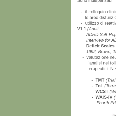
Sono indispensabili 
- il colloquio clini
le aree disfunzio
- utilizzo di reattiv
V1.1
(Adult
ADHD Self-Repor
Interview for ADH
Deficit Scales
1992,
Brown, 1
- valutazione neur
l'analisi nel follow
terapeutici. Nell
-
TMT
(Tria
-
ToL
(Torre
-
WCST
(Wi
-
WAIS-IV
(
Fourth
Edi